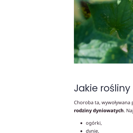
Jakie roślin
Choroba ta, wywoływana p
rodziny dyniowatych
. Na
ogórki,
dynie,