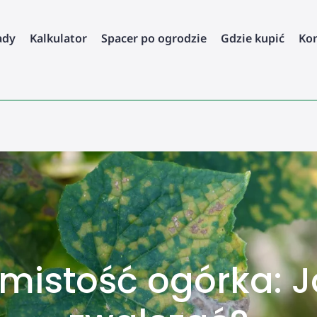
ady
Kalkulator
Spacer po ogrodzie
Gdzie kupić
Ko
mistość ogórka: J