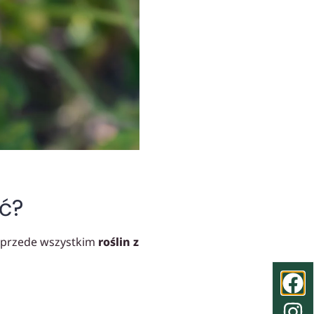
ść?
y przede wszystkim
roślin z