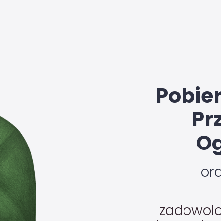
Pobie
Pr
Og
or
zadowolo