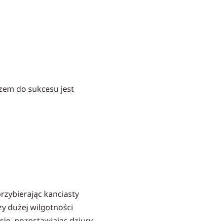
czem do sukcesu jest
rzybierając kanciasty
zy dużej wilgotności
ię, pozostawiając dziury.