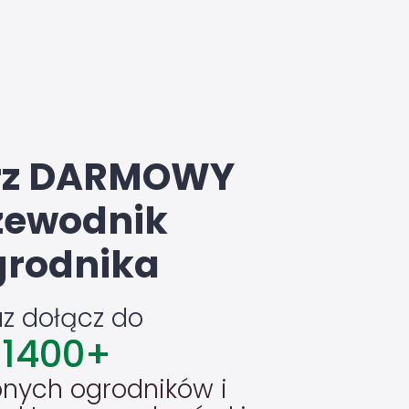
rz DARMOWY
zewodnik
rodnika
az dołącz do
1400
+
nych ogrodników i