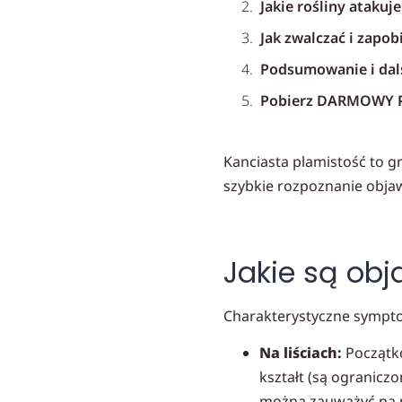
Jakie rośliny atakuj
Jak zwalczać i zapob
Podsumowanie i dals
Pobierz DARMOWY P
Przeczytaj podobne 
Kanciasta plamistość to g
Polecane produkty
szybkie rozpoznanie obja
Jakie są obj
Charakterystyczne symptom
Na liściach:
Początko
kształt (są ograniczo
można zauważyć na ni