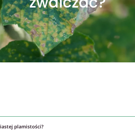
zwalczać?
iastej plamistości?