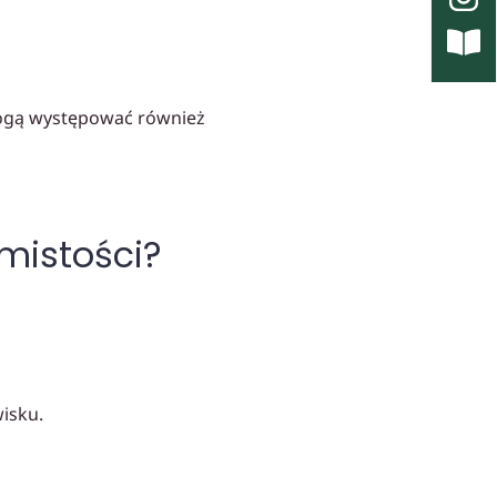
mogą występować również
mistości?
isku.