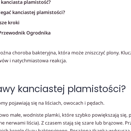
e kanciasta plamistość?
iegać kanciastej plamistości?
ze kroki
rzewodnik Ogrodnika
poradniki
roźna choroba bakteryjna, która może zniszczyć plony. Klu
wów i natychmiastowa reakcja.
awy kanciastej plamistości?
y pojawiają się na liściach, owocach i pędach.
wo małe, wodniste plamki, które szybko powiększają się, p
ne nerwami liścia). Z czasem stają się szare lub brązowe. Pr
ch krople śluzu bakteryjnego. Porażona tkanka wykrusza s