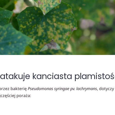
y atakuje kanciasta plamisto
rzez bakterię
Pseudomonas syringae pv. lachrymans
, dotycz
jczęściej poraża: