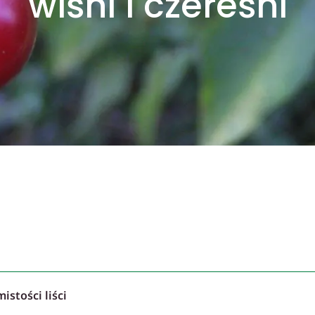
wiśni i czereśni
stości liści