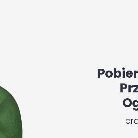
Pobie
Pr
Og
or