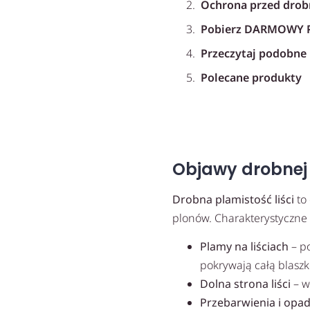
Ochrona przed drobn
Pobierz DARMOWY P
Przeczytaj podobne 
Polecane produkty
Syllit 65 WP
Objawy drobnej p
Drobna plamistość liści
to 
plonów. Charakterystyczne 
Plamy na liściach
– po
pokrywają całą blaszk
Dolna strona liści
– w
Przebarwienia i opada