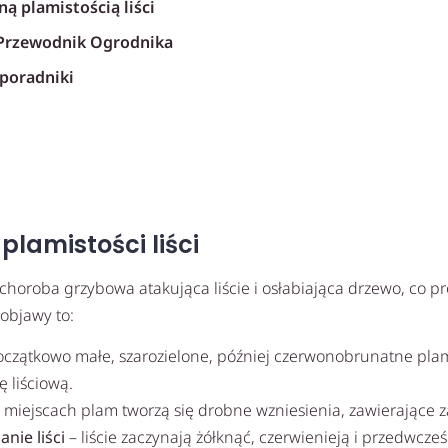
ą plamistością liści
rzewodnik Ogrodnika
poradniki
lamistości liści
choroba grzybowa atakująca liście i osłabiająca drzewo, co p
objawy to:
czątkowo małe, szarozielone, później czerwonobrunatne plam
ę liściową.
 miejscach plam tworzą się drobne wzniesienia, zawierające z
nie liści
– liście zaczynają żółknąć, czerwienieją i przedwcze