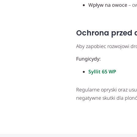
Wpływ na owoce
– ow
Ochrona przed d
Aby zapobiec rozwojowi drob
Fungicydy:
Syllit 65 WP
Regularne opryski oraz usu
negatywne skutki dla plon