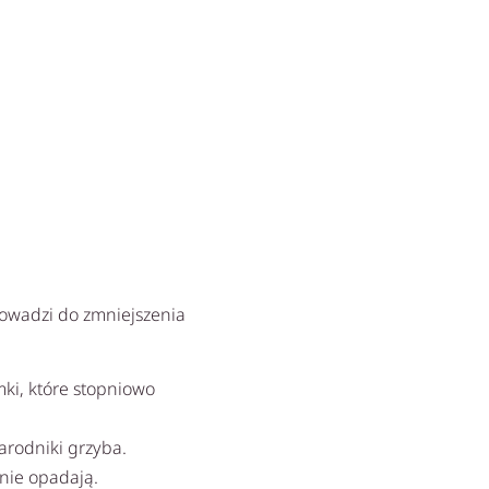
rowadzi do zmniejszenia
ki, które stopniowo
arodniki grzyba.
śnie opadają.