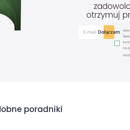
zadowolo
otrzymuj p
Admi
Dołączam
Świe
kont
na p
możn
dobne poradniki