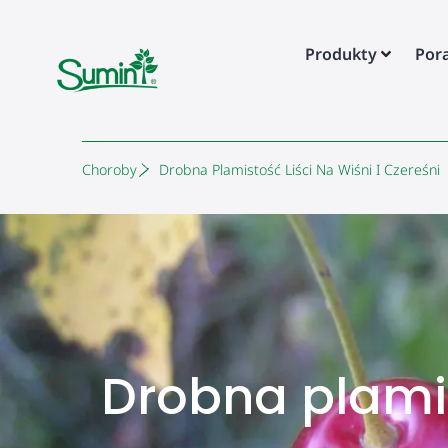
Produkty
Por
Choroby
Drobna Plamistość Liści Na Wiśni I Czereśni
Drobna plamis