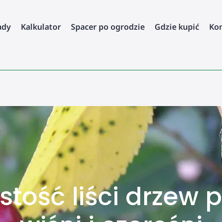
ady
Kalkulator
Spacer po ogrodzie
Gdzie kupić
Ko
tość liści drzew