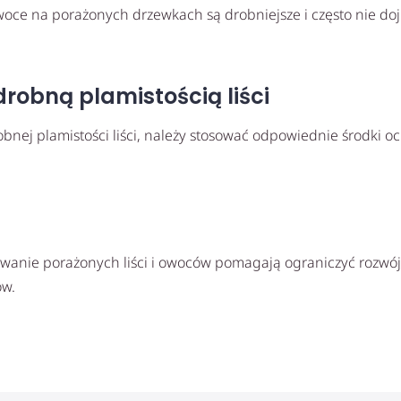
oce na porażonych drzewkach są drobniejsze i często nie doj
robną plamistością liści
nej plamistości liści, należy stosować odpowiednie środki oc
wanie porażonych liści i owoców pomagają ograniczyć rozwój 
ów.