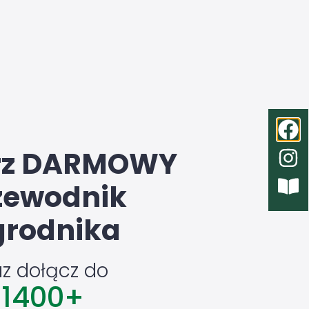
rz DARMOWY
zewodnik
rodnika
az dołącz do
1400
+