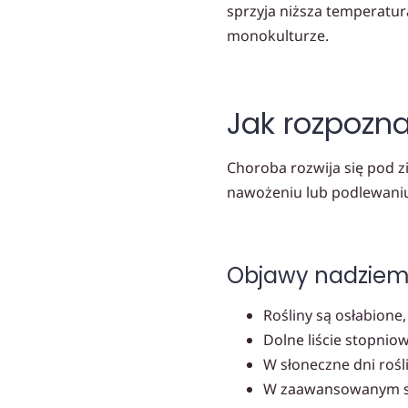
sprzyja niższa temperatur
monokulturze.
Jak rozpozn
Choroba rozwija się pod z
nawożeniu lub podlewani
Objawy nadziem
Rośliny są osłabione,
Dolne liście stopniow
W słoneczne dni rośli
W zaawansowanym sta