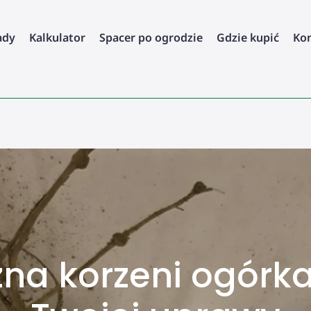
ady
Kalkulator
Spacer po ogrodzie
Gdzie kupić
Ko
zna korzeni ogórk