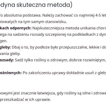
jedyna skuteczna metoda)
o absolutna podstawa. Należy zachować co najmniej 4-5 le
niowatych na tym samym stanowisku.
kach odpornych:
Najskuteczniejsza metoda unikania chor
ega na sadzeniu rozsady szczepionej na podkładkach z dyni f
gen.
gleby:
Dbaj o to, by podłoże było przepuszczalne, lekkie i 
wania gleby.
ozsady:
Sadź tylko rośliny o zdrowym, dobrze rozwiniętym,
pożniwnych:
Po zakończeniu uprawy dokładnie usuń z gleby 
ymi jest znacznie łatwiejsza, gdy rośliny są silne i zdrowe
rzeszkadzać w ich uprawie.