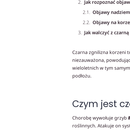
Jak rozpoznać objaw
Objawy nadziemn
Objawy na korze
Jak walczyć z czarną
Zapobieganie (j
Czarna zgnilizna korzeni 
Pobierz DARMOWY P
niezauważona, powodując s
Przeczytaj podobne 
wieloletnich w tym samym 
Polecane produkty
podłożu.
Czym jest cz
Chorobę wywołuje grzyb
roślinnych. Atakuje on s