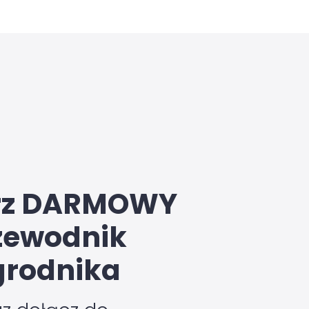
rz DARMOWY
zewodnik
rodnika