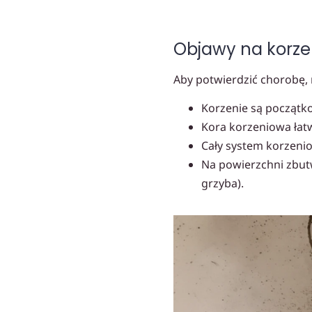
Objawy na korze
Aby potwierdzić chorobę, n
Korzenie są początk
Kora korzeniowa łatw
Cały system korzeni
Na powierzchni zbut
grzyba).