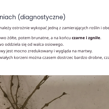
niach (diagnostyczne)
ależy ostrożnie wykopać jedną z zamierających roślin i obej
owo żółte, potem brunatne, a na końcu
czarne i zgniłe
.
o oddziela się od walca osiowego.
owy jest mocno zredukowany i wygląda na martwy.
wiałych korzeni można czasem dostrzec bardzo drobne, czar