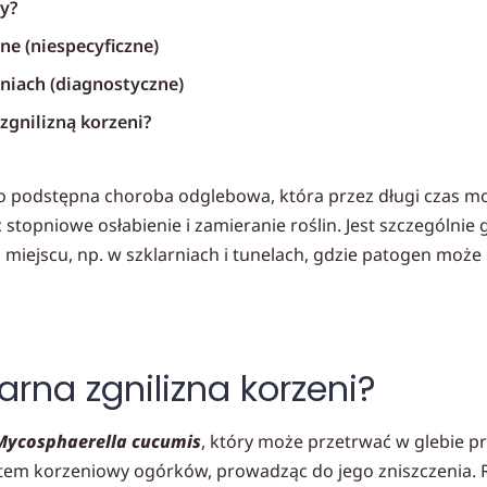
y?
e (niespecyficzne)
niach (diagnostyczne)
 zgnilizną korzeni?
edyna skuteczna metoda)
to podstępna choroba odglebowa, która przez długi czas mo
rzewodnik Ogrodnika
topniowe osłabienie i zamieranie roślin. Jest szczególni
poradniki
miejscu, np. w szklarniach i tunelach, gdzie patogen może
arna zgnilizna korzeni?
Mycosphaerella cucumis
, który może przetrwać w glebie pr
ystem korzeniowy ogórków, prowadząc do jego zniszczenia.