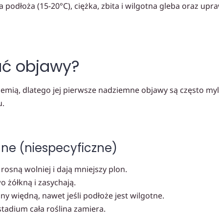
a podłoża (15-20°C), ciężka, zbita i wilgotna gleba oraz u
ać objawy?
iemią, dlatego jej pierwsze nadziemne objawy są często my
u.
ne (niespecyficzne)
 rosną wolniej i dają mniejszy plon.
o żółkną i zasychają.
ny więdną, nawet jeśli podłoże jest wilgotne.
dium cała roślina zamiera.