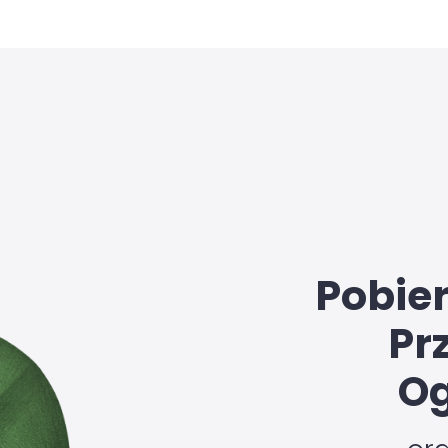
Pobie
Pr
Og