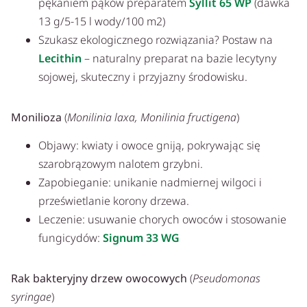
pękaniem pąków preparatem
Syllit 65 WP
(dawka
13 g/5-15 l wody/100 m2)
Szukasz ekologicznego rozwiązania? Postaw na
Lecithin
– naturalny preparat na bazie lecytyny
sojowej, skuteczny i przyjazny środowisku.
Monilioza
(
Monilinia laxa, Monilinia fructigena
)
Objawy: kwiaty i owoce gniją, pokrywając się
szarobrązowym nalotem grzybni.
Zapobieganie: unikanie nadmiernej wilgoci i
prześwietlanie korony drzewa.
Leczenie: usuwanie chorych owoców i stosowanie
fungicydów:
Signum 33 WG
Rak bakteryjny drzew owocowych
(
Pseudomonas
syringae
)