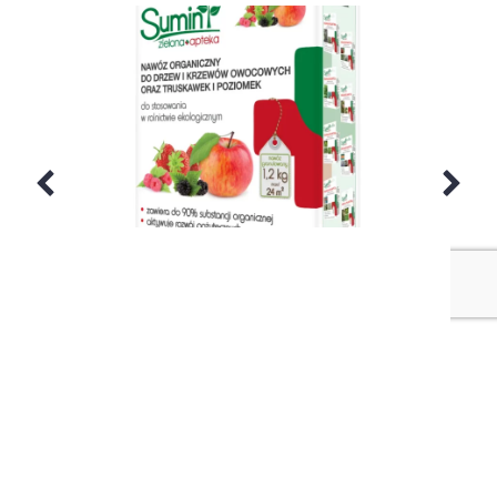
Nawóz organiczny do drzew i krzewów
owocowych oraz truskawek i poziomek