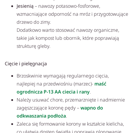
Jesienią
– nawozy potasowo-fosforowe,
wzmacniające odporność na mróz i przygotowujące
drzewo do zimy.
Dodatkowo warto stosować nawozy organiczne,
takie jak kompost lub obornik, które poprawiają
strukturę gleby.
Cięcie i pielęgnacja
Brzoskwinie wymagają regularnego cięcia,
najlepiej na przedwiośniu (marzec)-
maść
ogrodnicza P-13 AA ciecia i rany
.
Należy usuwać chore, przemarznięte i nadmiernie
zagęszczające koronę pędy –
wapno do
odkwaszania podłoża
.
Zaleca się formowanie korony w kształcie kielicha,
co ułatwia dostęp światła i poprawia plonowanie.