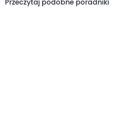
Przeczytaj podobne poradniki
Parch dyniowatych
Korynesporoza dyniowatych
Mączniak prawdziwy