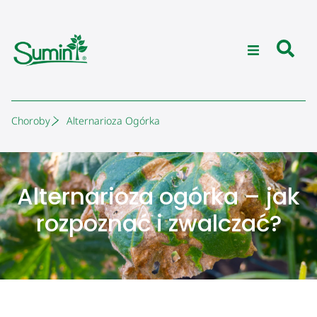
Choroby
Alternarioza Ogórka
Alternarioza ogórka – jak
rozpoznać i zwalczać?