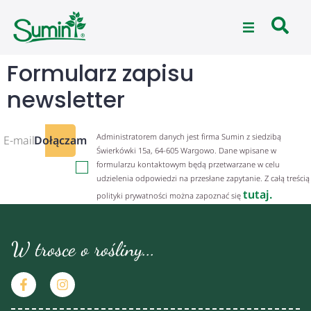
Formularz zapisu
newsletter
Administratorem danych jest firma Sumin z siedzibą
Dołączam
Świerkówki 15a, 64-605 Wargowo. Dane wpisane w
formularzu kontaktowym będą przetwarzane w celu
udzielenia odpowiedzi na przesłane zapytanie. Z całą treścią
tutaj.
polityki prywatności można zapoznać się
W trosce o rośliny...