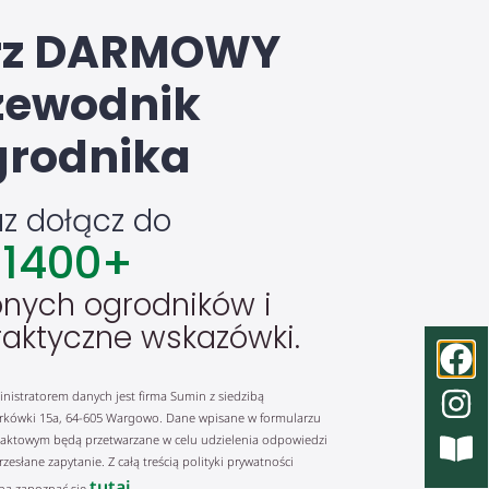
rz DARMOWY
zewodnik
rodnika
az dołącz do
1400
+
nych ogrodników i
raktyczne wskazówki.
nistratorem danych jest firma Sumin z siedzibą
rkówki 15a, 64-605 Wargowo. Dane wpisane w formularzu
aktowym będą przetwarzane w celu udzielenia odpowiedzi
rzesłane zapytanie. Z całą treścią polityki prywatności
tutaj.
a zapoznać się