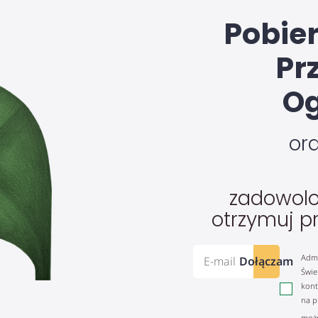
Pobie
Pr
Og
or
zadowolo
otrzymuj p
Admi
Dołączam
Świe
kont
na p
możn