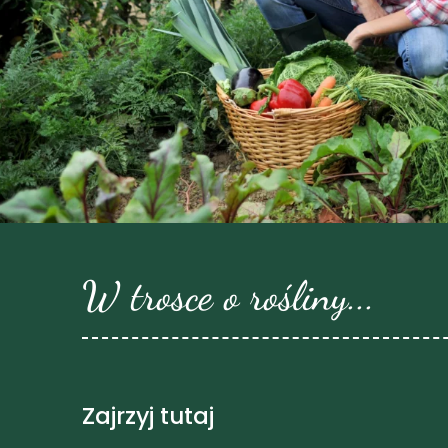
W trosce o rośliny...
Zajrzyj tutaj