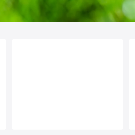
Regeneracja trawnika po
pędrakach