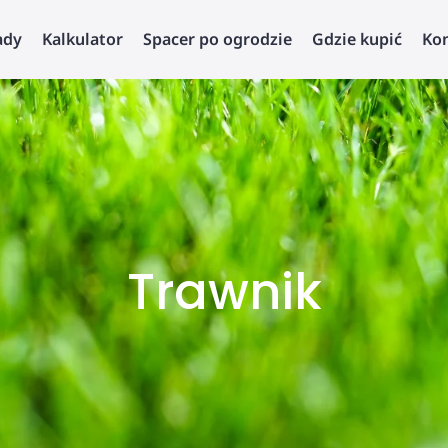
ady
Kalkulator
Spacer po ogrodzie
Gdzie kupić
Ko
Trawnik