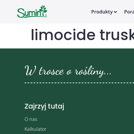
Produkty
Por
limocide tru
W trosce o rośliny...
Zajrzyj tutaj
O nas
Kalkulator