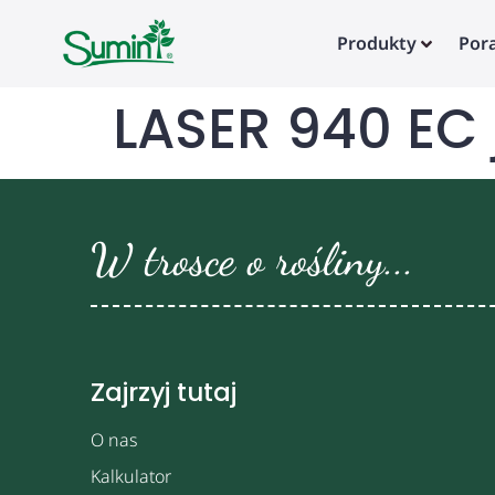
Produkty
Por
LASER 940 EC 
W trosce o rośliny...
Zajrzyj tutaj
O nas
Kalkulator