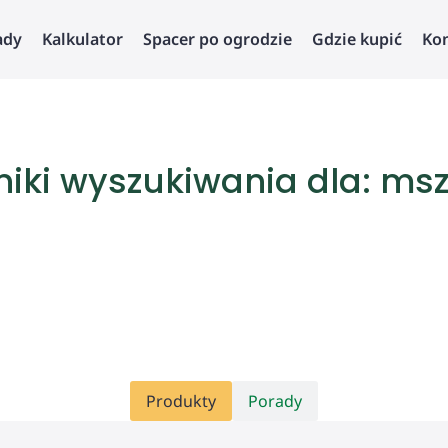
ady
Kalkulator
Spacer po ogrodzie
Gdzie kupić
Ko
iki wyszukiwania dla: ms
Produkty
Porady